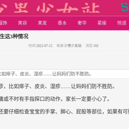
服饰
美容
美发
香水
奢华
星座
情感
生这3种情况
时间:
2022-07-12
来源:
少男少女站
浏览:
102
比如痱子、皮炎、湿疹……让妈妈们防不胜防。
疹，比如痱子、皮炎、湿疹……让妈妈们防不胜防。
痛或不时有手指探口的动作，家长一定要小心了。
还要仔细检查宝宝的手掌、脚心、屁股等部位，如果有可