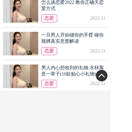
怎么谈恋爱2022 教你正确天恋
爱方式
恋爱
2022-11
一旦男人开始碰你的手臂 碰你
胳膊真实意图解读
恋爱
2022-11
男人内心想收到的礼物 水杯寓
意一辈子(10款贴心小礼物)
恋爱
2022-11
男女睡过之后的心理变化(男女
心里变化差异大)
恋爱
2022-10