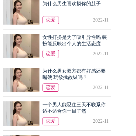
为什么男生喜欢摸你的肚子
恋爱
2022-11
女性打扮是为了吸引异性吗 装
扮能反映出个人的生活态度
恋爱
2022-11
为什么男女双方都有好感还要
嘴硬 玩欲擒故纵吗？
恋爱
2022-11
一个男人能忍住三天不联系你
适不适合你一目了然
恋爱
2022-11