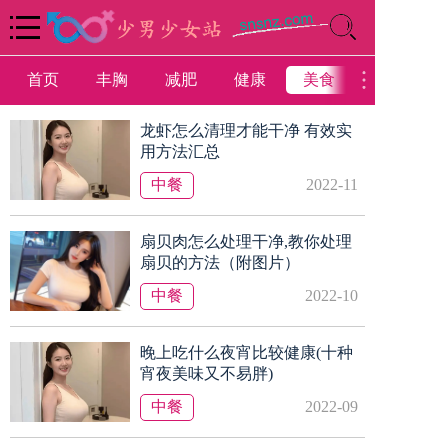
首页
丰胸
减肥
健康
美食
母婴
龙虾怎么清理才能干净 有效实
用方法汇总
中餐
2022-11
扇贝肉怎么处理干净,教你处理
扇贝的方法（附图片）
中餐
2022-10
晚上吃什么夜宵比较健康(十种
宵夜美味又不易胖)
中餐
2022-09